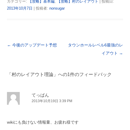
カテゴリー:
【攻略】基本編
,
【攻略】村のレイアウト
| 投稿日:
2013年10月7日
|
投稿者:
nonsugar
投稿ナビゲーション
←
今後のアップデート予想
タウンホールレベル6最強のレ
イアウト
→
「
村のレイアウト理論
」への1件のフィードバック
てっぱん
2013年10月19日 3:39 PM
wikiにも負けない情報量、お疲れ様です