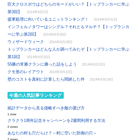
巨大クロスボウはどちらのモードがいい？【トップランカーに学ぶ
第3回】
2014年9月1日
援軍処理に向いているユニットランキング！
2014年8月31日
インフェルノタワーはシングル？それともマルチ？【トップランカ
ーに学ぶ第2回】
2014年8月30日
ウィザードウィーク
2014年8月28日
トップランカーはどんな人か調べてみたぞ【トップランカーに学ぶ
第1回】
2014年8月25日
55勝の常勝クランに勝った話をしよう
2014年8月23日
クモ形のレイアウト
2014年8月22日
壁のコストを真剣に計算したら悶絶した件
2014年8月19日
今週の人気記事ランキング
統計データから見る侵略すべき敵の選び方
1 view
クラクラ1周年記念キャンペーンを2週間利用する方法
2 views
あなたの村も穴だらけ？～村に空いた防御の穴～
2 views