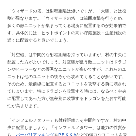
「ウィザードの塔」は射程距離は短いですが、「大砲」とは役
割が異なります。「ウィザードの塔」は範囲攻撃を行うため、
多くの敵ユニットが集まってくる場所に配置するのが効果的で
す。具体的には、ヒットポイントの高い貯蔵施設・生産施設の
近くに配置すると良いでしょう。
「対空砲」は中間的な射程距離を持っていますが、村の中央に
配置した方がよいでしょう。対空砲が狙う敵ユニットはドラゴ
ンやヒーラーなどの優秀なユニットが多いですが、これらのユ
ニットは他のユニットの後ろから攻めてくることが多いです。
そのため、最前線に配置するとユニットを攻撃する前に壊され
てしまいます。特にドラゴンを攻撃する時には、なるべく中央
に配置してあった方が無差別に攻撃するドラゴンをたおす可能
性が高まります。
「インフェルノタワー」も射程距離こそ中間的ですが、村の中
央に配置しましょう。「インフェルノタワー」は能力の性質か
ら、
バーバリアンキング
や
P.E.K.K.A
などの強力なユニットを攻