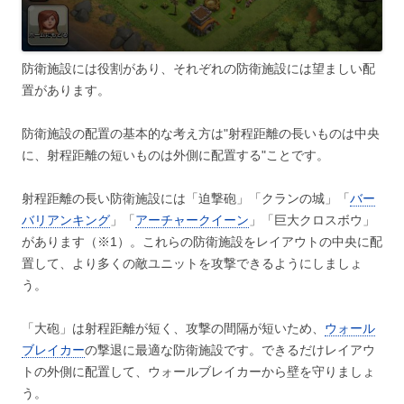
防衛施設には役割があり、それぞれの防衛施設には望ましい配
置があります。
防衛施設の配置の基本的な考え方は"射程距離の長いものは中央
に、射程距離の短いものは外側に配置する"ことです。
射程距離の長い防衛施設には「迫撃砲」「クランの城」「
バー
バリアンキング
」「
アーチャークイーン
」「巨大クロスボウ」
があります（※1）。これらの防衛施設をレイアウトの中央に配
置して、より多くの敵ユニットを攻撃できるようにしましょ
う。
「大砲」は射程距離が短く、攻撃の間隔が短いため、
ウォール
ブレイカー
の撃退に最適な防衛施設です。できるだけレイアウ
トの外側に配置して、ウォールブレイカーから壁を守りましょ
う。