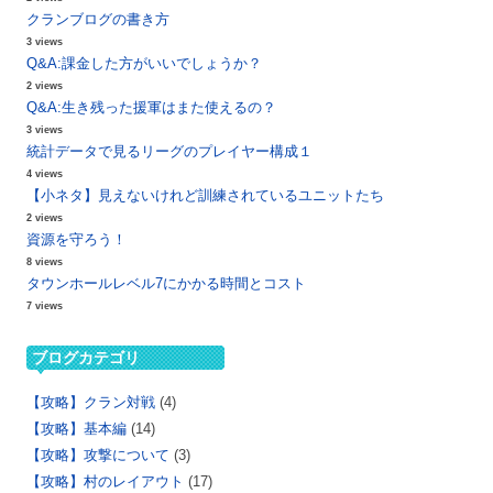
クランブログの書き方
3 views
Q&A:課金した方がいいでしょうか？
2 views
Q&A:生き残った援軍はまた使えるの？
3 views
統計データで見るリーグのプレイヤー構成１
4 views
【小ネタ】見えないけれど訓練されているユニットたち
2 views
資源を守ろう！
8 views
タウンホールレベル7にかかる時間とコスト
7 views
ブログカテゴリ
【攻略】クラン対戦
(4)
【攻略】基本編
(14)
【攻略】攻撃について
(3)
【攻略】村のレイアウト
(17)