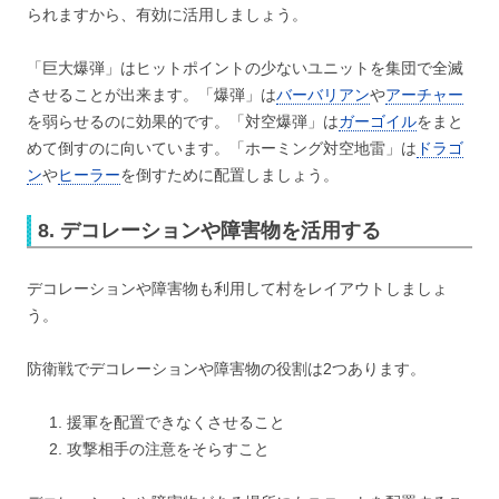
られますから、有効に活用しましょう。
「巨大爆弾」はヒットポイントの少ないユニットを集団で全滅
させることが出来ます。「爆弾」は
バーバリアン
や
アーチャー
を弱らせるのに効果的です。「対空爆弾」は
ガーゴイル
をまと
めて倒すのに向いています。「ホーミング対空地雷」は
ドラゴ
ン
や
ヒーラー
を倒すために配置しましょう。
8. デコレーションや障害物を活用する
デコレーションや障害物も利用して村をレイアウトしましょ
う。
防衛戦でデコレーションや障害物の役割は2つあります。
援軍を配置できなくさせること
攻撃相手の注意をそらすこと