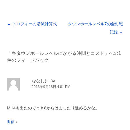
投稿ナビゲーション
←
トロフィーの増減計算式
タウンホールレベル7の全対戦
記録
→
「
各タウンホールレベルにかかる時間とコスト
」への1
件のフィードバック
ななし(-_-)v
2013年9月18日 4:01 PM
MH4も出たのでｔｈ8からはまったり進めるかな。
↓
返信