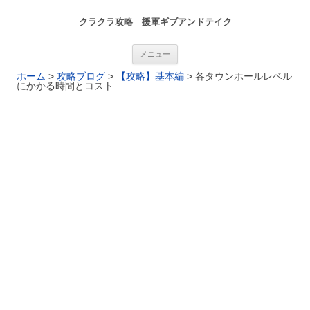
クラクラ攻略 援軍ギブアンドテイク
コンテンツへ移動
メニュー
ホーム
>
攻略ブログ
>
【攻略】基本編
>
各タウンホールレベル
にかかる時間とコスト