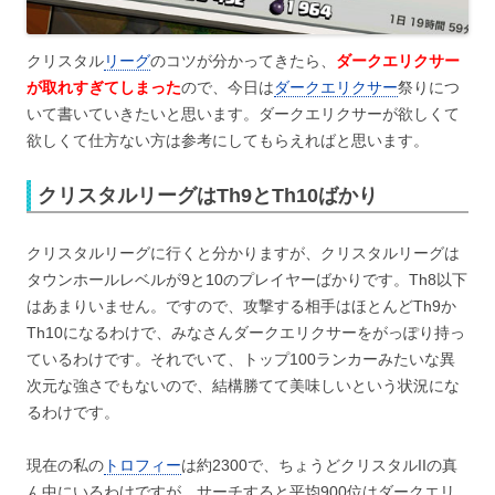
クリスタル
リーグ
のコツが分かってきたら、
ダークエリクサー
が取れすぎてしまった
ので、今日は
ダークエリクサー
祭りにつ
いて書いていきたいと思います。ダークエリクサーが欲しくて
欲しくて仕方ない方は参考にしてもらえればと思います。
クリスタルリーグはTh9とTh10ばかり
クリスタルリーグに行くと分かりますが、クリスタルリーグは
タウンホールレベルが9と10のプレイヤーばかりです。Th8以下
はあまりいません。ですので、攻撃する相手はほとんどTh9か
Th10になるわけで、みなさんダークエリクサーをがっぽり持っ
ているわけです。それでいて、トップ100ランカーみたいな異
次元な強さでもないので、結構勝てて美味しいという状況にな
るわけです。
現在の私の
トロフィー
は約2300で、ちょうどクリスタルIIの真
ん中にいるわけですが、サーチすると平均900位はダークエリ