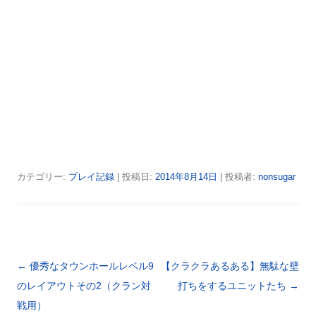
カテゴリー:
プレイ記録
| 投稿日:
2014年8月14日
|
投稿者:
nonsugar
投稿ナビゲーション
←
優秀なタウンホールレベル9
【クラクラあるある】無駄な壁
のレイアウトその2（クラン対
打ちをするユニットたち
→
戦用）