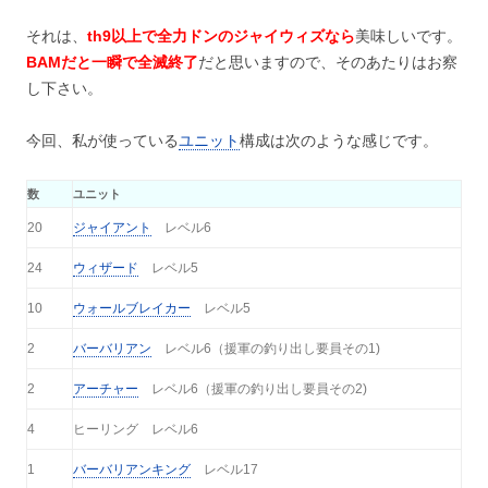
それは、
th9以上で全力ドンのジャイウィズなら
美味しいです。
BAMだと一瞬で全滅終了
だと思いますので、そのあたりはお察
し下さい。
今回、私が使っている
ユニット
構成は次のような感じです。
数
ユニット
20
ジャイアント
レベル6
24
ウィザード
レベル5
10
ウォールブレイカー
レベル5
2
バーバリアン
レベル6（援軍の釣り出し要員その1)
2
アーチャー
レベル6（援軍の釣り出し要員その2)
4
ヒーリング レベル6
1
バーバリアンキング
レベル17