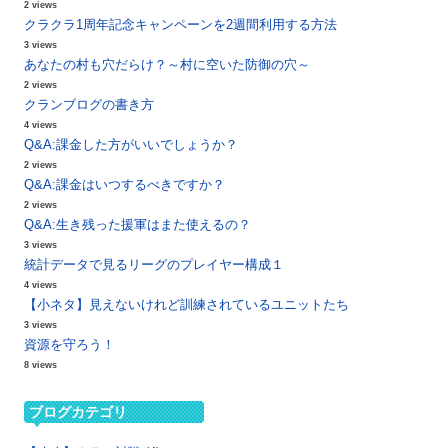
2 views
クラクラ1周年記念キャンペーンを2週間利用する方法
3 views
あなたの村も穴だらけ？～村に空いた防御の穴～
2 views
クランブログの書き方
4 views
Q&A:課金した方がいいでしょうか？
2 views
Q&A:課金はいつするべきですか？
2 views
Q&A:生き残った援軍はまた使えるの？
3 views
統計データで見るリーグのプレイヤー構成１
4 views
【小ネタ】見えないけれど訓練されているユニットたち
3 views
資源を守ろう！
8 views
ブログカテゴリ