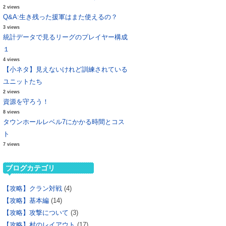
2 views
Q&A:生き残った援軍はまた使えるの？
3 views
統計データで見るリーグのプレイヤー構成
１
4 views
【小ネタ】見えないけれど訓練されている
ユニットたち
2 views
資源を守ろう！
8 views
タウンホールレベル7にかかる時間とコス
ト
7 views
ブログカテゴリ
【攻略】クラン対戦
(4)
【攻略】基本編
(14)
【攻略】攻撃について
(3)
【攻略】村のレイアウト
(17)