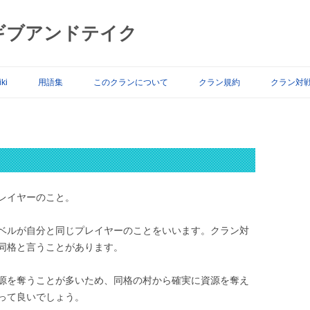
ギブアンドテイク
コンテンツへ移動
ki
用語集
このクランについて
クラン規約
クラン対
レイヤーのこと。
ベルが自分と同じプレイヤーのことをいいます。クラン対
同格と言うことがあります。
源を奪うことが多いため、同格の村から確実に資源を奪え
って良いでしょう。