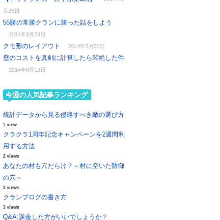
月25日
55勝の常勝クランに勝った話をしよう
2014年8月23日
クモ形のレイアウト
2014年8月22日
壁のコストを真剣に計算したら悶絶した件
2014年8月19日
今週の人気記事ランキング
統計データから見る侵略すべき敵の選び方
1 view
クラクラ1周年記念キャンペーンを2週間利
用する方法
2 views
あなたの村も穴だらけ？～村に空いた防御
の穴～
2 views
クランブログの書き方
3 views
Q&A:課金した方がいいでしょうか？