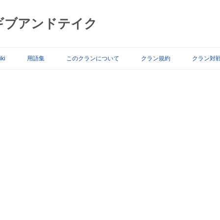
ギブアンドテイク
コンテンツへ移動
ki
用語集
このクランについて
クラン規約
クラン対