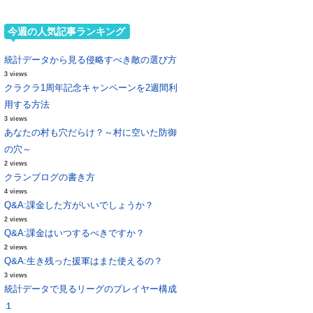
今週の人気記事ランキング
統計データから見る侵略すべき敵の選び方
3 views
クラクラ1周年記念キャンペーンを2週間利
用する方法
3 views
あなたの村も穴だらけ？～村に空いた防御
の穴～
2 views
クランブログの書き方
4 views
Q&A:課金した方がいいでしょうか？
2 views
Q&A:課金はいつするべきですか？
2 views
Q&A:生き残った援軍はまた使えるの？
3 views
統計データで見るリーグのプレイヤー構成
１