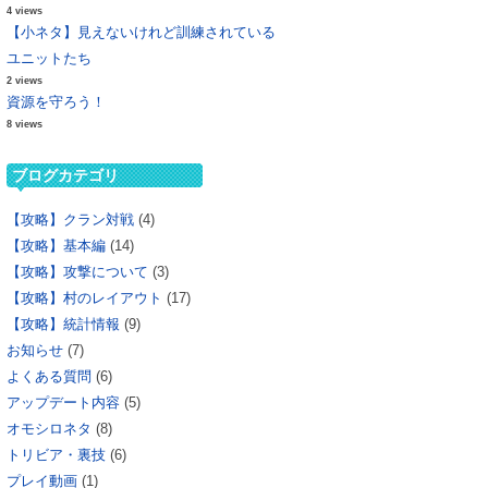
4 views
【小ネタ】見えないけれど訓練されている
ユニットたち
2 views
資源を守ろう！
8 views
ブログカテゴリ
【攻略】クラン対戦
(4)
【攻略】基本編
(14)
【攻略】攻撃について
(3)
【攻略】村のレイアウト
(17)
【攻略】統計情報
(9)
お知らせ
(7)
よくある質問
(6)
アップデート内容
(5)
オモシロネタ
(8)
トリビア・裏技
(6)
プレイ動画
(1)